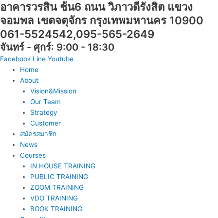
อาคารวรสิน ช้น6 ถนน วิภาวดีรังสิต แขวง
Skip
จำนวน
to
หลักสูตร
จอมพล เขตจตุจักร กรุงเทพมหานคร 10900
content
วิเคราะห์
061-5524542,095-565-2649
คน
จันทร์ - ศุกร์: 9:00 - 18:30
ได้...ก็
ขาย
Facebook
Line
Youtube
ของ
Home
ง่าย
About
ชิ้น
Vision&Mission
Our Team
Strategy
Customer
สมัครสมาชิก
News
Courses
IN HOUSE TRAINING
PUBLIC TRAINING
ZOOM TRAINING
VDO TRAINING
BOOK TRAINING