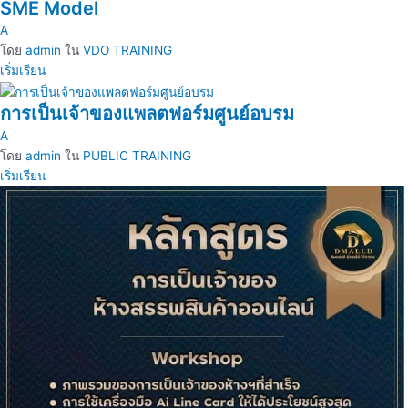
SME Model
A
โดย
admin
ใน
VDO TRAINING
เริ่มเรียน
การเป็นเจ้าของแพลตฟอร์มศูนย์อบรม
A
โดย
admin
ใน
PUBLIC TRAINING
เริ่มเรียน