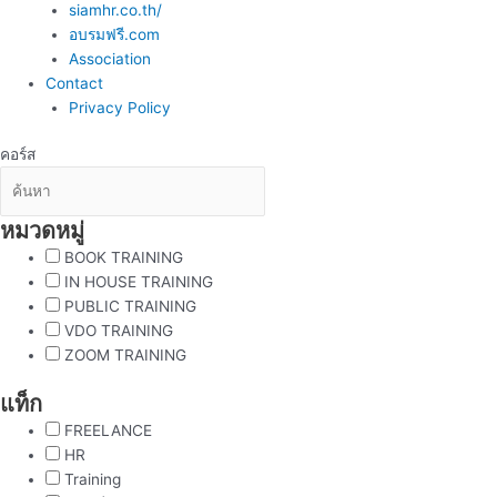
siamhr.co.th/
อบรมฟรี.com
Association
Contact
Privacy Policy
คอร์ส
หมวดหมู่
BOOK TRAINING
IN HOUSE TRAINING
PUBLIC TRAINING
VDO TRAINING
ZOOM TRAINING
แท็ก
FREELANCE
HR
Training