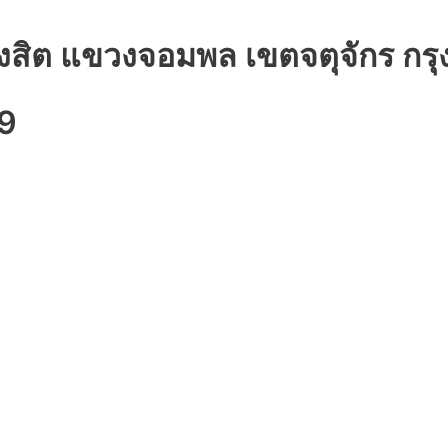
รังสิต แขวงจอมพล เขตจตุจักร 
9