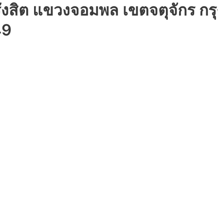
รังสิต แขวงจอมพล เขตจตุจักร 
49