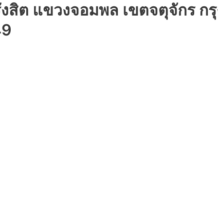
รังสิต แขวงจอมพล เขตจตุจักร 
49