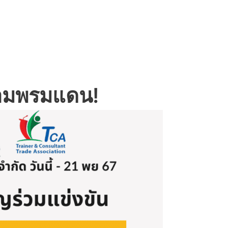
้ามพรมแดน!