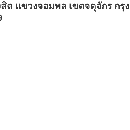
ังสิต แขวงจอมพล เขตจตุจักร ก
9