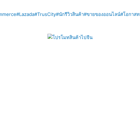
mmerce
#Lazada
#TrusCity
#นักรีวิวสินค้า
#ขายของออนไลน์
#โอกาสท