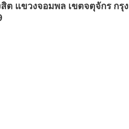
ังสิต แขวงจอมพล เขตจตุจักร ก
9