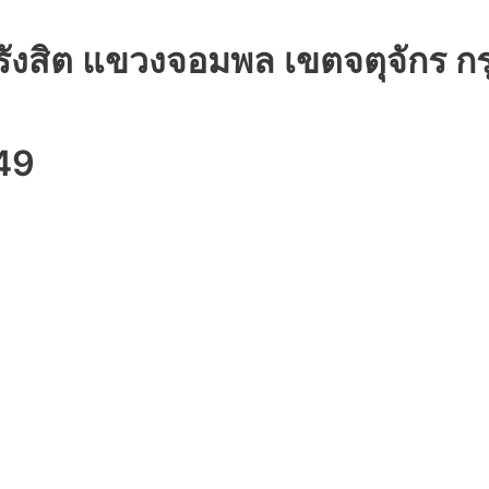
ีรังสิต แขวงจอมพล เขตจตุจักร 
49