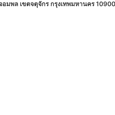
วงจอมพล เขตจตุจักร กรุงเทพมหานคร 1090